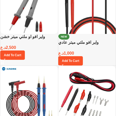
واير افو او ملتي ميتر خشن
NEW
واير افو ملتي ميتر عادي
د.ع
2,500
د.ع
1,000
Add To Cart
Add To Cart