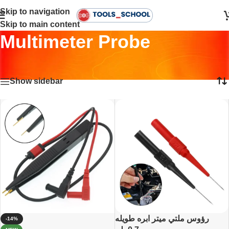
Skip to navigation
Skip to main content
Multimeter Probe
Home
•
Multimeter Probe
Showing all 11 results
Show sidebar
رؤوس ملتي ميتر ابره طويله
-14%