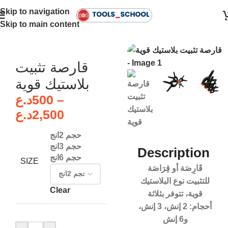
Skip to navigation
Skip to main content
Home
قارصة تثبيت
بلاستيك قوية
د.ع
500
–
د.ع
2,500
حجم 2انج
حجم 3انج
Description
حجم 6انج
SIZE
قَارِصَة أو قِرَاصَة
للتثبيت نوع البلاستيك
Clear
قوية، تتوفر بثلاثة
أحجام: 2 إنش، 3 إنش،
و6 إنش