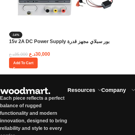
-14%
15v 2A DC Power Supply بور سبلاي مجهز قدرة
د.ع
30,000
د.ع
35,000
Add To Cart
Resources
Company
Each piece reflects a perfect
balance of rugged
functionality and modern
innovation, designed to bring
reliability and style to every