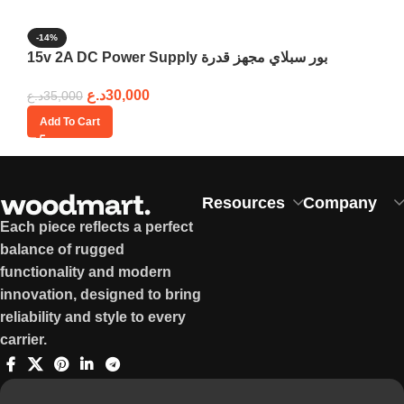
-14%
15v 2A DC Power Supply بور سبلاي مجهز قدرة
د.ع
30,000
د.ع
35,000
Add To Cart
Resources
Company
Each piece reflects a perfect
balance of rugged
functionality and modern
innovation, designed to bring
reliability and style to every
carrier.