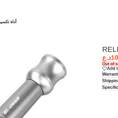
أداة تكسير ظ
د.ع
10
Out of 
Add t
Warrant
Shippin
Specifi