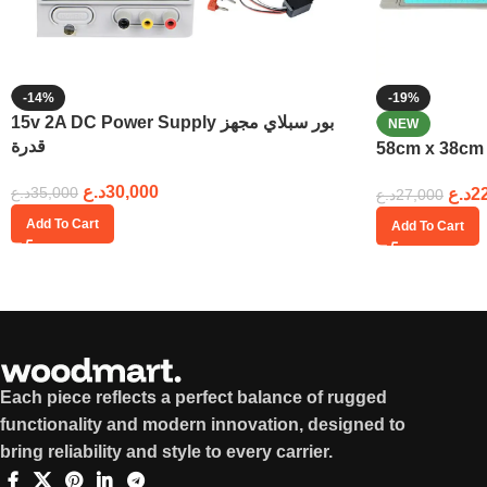
-14%
-19%
15v 2A DC Power Supply بور سبلاي مجهز
NEW
قدرة
د.ع
30,000
د.ع
35,000
د.ع
2
د.ع
27,000
Add To Cart
Add To Cart
Each piece reflects a perfect balance of rugged
functionality and modern innovation, designed to
bring reliability and style to every carrier.