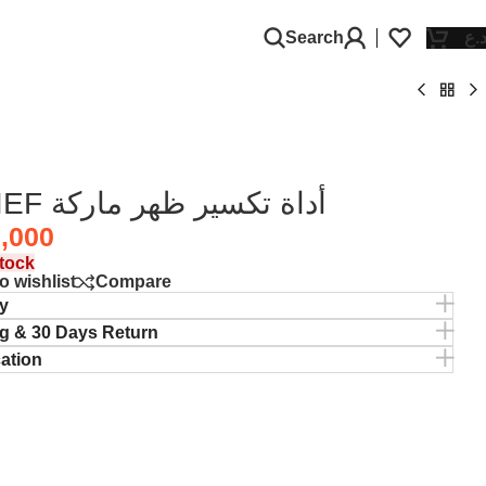
Search
.ع
RELIEF أداة تكسير ظهر ماركة
,000
stock
o wishlist
Compare
y
g & 30 Days Return
cation