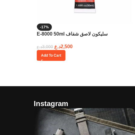
-17%
E-8000 50ml سليكون لاصق شفاف
د.ع
2,500
د.ع
3,000
Add To Cart
Instagram